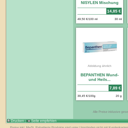
NISYLEN Mischung
14,85 €
49,50 €/100 ml
30 ml
Abbildung ähnlich
BEPANTHEN Wund-
und Heils...
7,89 €
39,45 €/100g
20 g
Alle Preise inklusive ges
Drucken
Seite empfehlen
|
Preise inkl. MwSt. Rabattierte Produkte sind unter Umständen nicht mit Kundenkarten