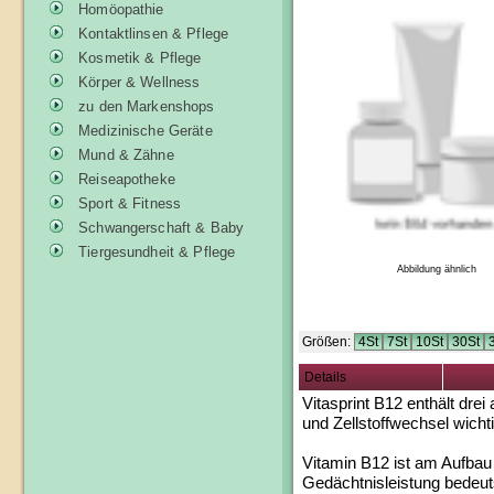
Homöopathie
Kontaktlinsen & Pflege
Kosmetik & Pflege
Körper & Wellness
zu den Markenshops
Medizinische Geräte
Mund & Zähne
Reiseapotheke
Sport & Fitness
Schwangerschaft & Baby
Tiergesundheit & Pflege
Abbildung ähnlich
Größen:
4St
7St
10St
30St
Details
Vitasprint B12 enthält dre
und Zellstoffwechsel wichti
Vitamin B12 ist am Aufbau 
Gedächtnisleistung bedeut