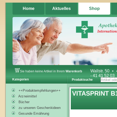
Home
Aktuelles
Shop
Wallstr. 50
•
Sie haben keine Artikel in Ihrem
Warenkorb
- 41 41 52 03
Kategorien
Produktsuche
++Produktempfehlungen++
VITASPRINT B1
Arzneimittel
Bücher
zu unseren Geschenkideen
Gesunde Ernährung