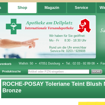
s
Shop
Magazin
Service
Wi
Wir haben für Sie geöffnet:
Mo - Fr
8:30 - 18:30 Uhr
Rund um die Uhr erreichbar
Service-Nr. 0203 / 928908
Wallstr. 50
•
47051 Duisburg
•
Tel.:
02 03 - 92 89 08
•
Fax
renkorb
Produktsuche
ROCHE-POSAY Toleriane Teint Blush 
Bronze