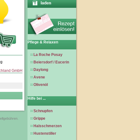
€
Pflege & Relaxen
La Roche Posay
0g
Beiersdorf / Eucerin
Daylong
schland GmbH
Avene
Olivenöl
Hilfe bei ...
Schnupfen
Grippe
tellgebühren.
Halsschmerzen
Hustenstiller