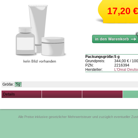
17,20
Packungsgröße:
5 g
Grundpreis:
344,00
€ / 10
PZN:
2216394
Hersteller:
L'Oreal Deut
Größe:
5g
Details
Alle Preise inklusive gesetzlicher Mehrwertsteuer und zuzüglich eventueller Zus