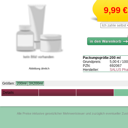
9,99
€
Packungsgröße:
200 ml
Grundpreis:
5,00
€ / 10
PZN:
692067
Abbildung ähnlich
Hersteller:
SALUS Ph
Größen:
200ml
3X200ml
Details
Alle Preise inklusive gesetzlicher Mehrwertsteuer und zuzüglich eventueller Zus