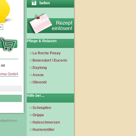
Pflege & Relaxen
La Roche Posay
Beiersdorf / Eucerin
0 ml
Daylong
arma GmbH
Avene
Olivenöl
Hilfe bei ...
Schnupfen
Grippe
tellgebühren.
Halsschmerzen
Hustenstiller