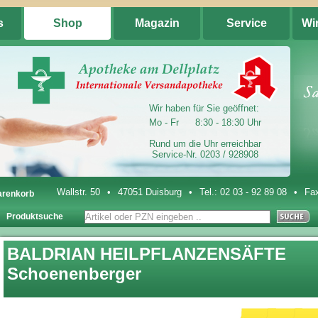
s
Shop
Magazin
Service
Wi
Wir haben für Sie geöffnet:
Mo - Fr
8:30 - 18:30 Uhr
Rund um die Uhr erreichbar
Service-Nr. 0203 / 928908
Wallstr. 50
•
47051 Duisburg
•
Tel.:
02 03 - 92 89 08
•
Fax
renkorb
Produktsuche
BALDRIAN HEILPFLANZENSÄFTE
Schoenenberger