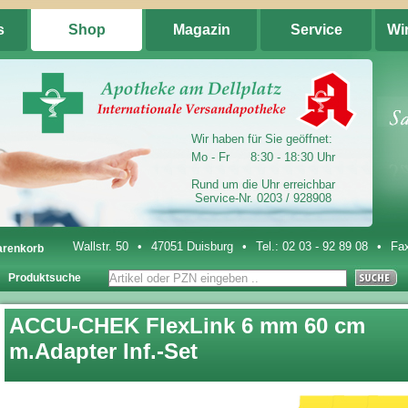
s
Shop
Magazin
Service
Wi
Wir haben für Sie geöffnet:
Mo - Fr
8:30 - 18:30 Uhr
Rund um die Uhr erreichbar
Service-Nr. 0203 / 928908
Wallstr. 50
•
47051 Duisburg
•
Tel.:
02 03 - 92 89 08
•
Fax
renkorb
Produktsuche
ACCU-CHEK FlexLink 6 mm 60 cm
m.Adapter Inf.-Set