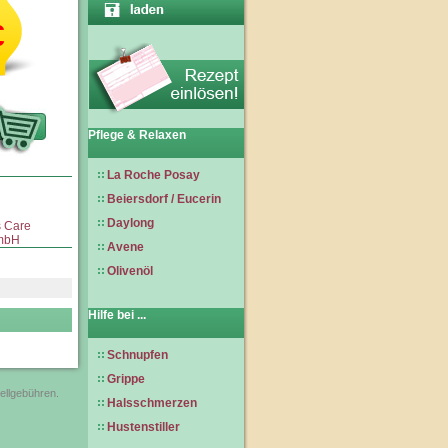
€
Pflege & Relaxen
La Roche Posay
Beiersdorf / Eucerin
Daylong
 Care
mbH
Avene
Olivenöl
Hilfe bei ...
Schnupfen
Grippe
tellgebühren.
Halsschmerzen
Hustenstiller