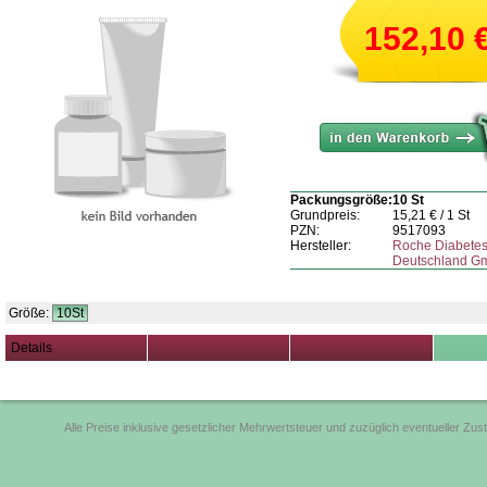
152,10
Packungsgröße:
10 St
Grundpreis:
15,21
€ / 1 St
PZN:
9517093
Hersteller:
Roche Diabetes
Deutschland G
Größe:
10St
Details
Alle Preise inklusive gesetzlicher Mehrwertsteuer und zuzüglich eventueller Zus