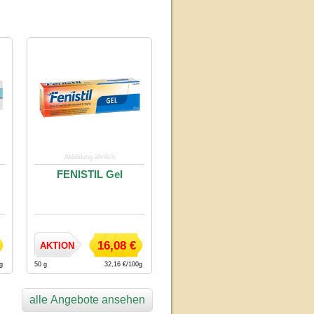
Abbildung ähnlich
FENISTIL Gel
16,08 €
AKTION
0g
50 g
32,16 €/100g
alle Angebote ansehen