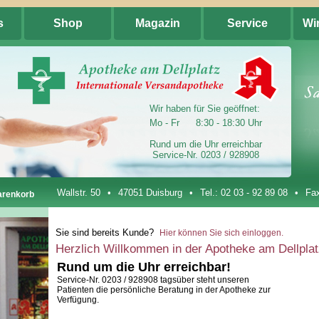
s
Shop
Magazin
Service
Wi
Wir haben für Sie geöffnet:
Mo - Fr
8:30 - 18:30 Uhr
Rund um die Uhr erreichbar
Service-Nr. 0203 / 928908
Wallstr. 50
•
47051 Duisburg
•
Tel.:
02 03 - 92 89 08
•
Fax
renkorb
Sie sind bereits Kunde?
Hier können Sie sich einloggen.
Herzlich Willkommen in der Apotheke am Dellplat
Rund um die Uhr erreichbar!
Service-Nr. 0203 / 928908
tagsüber steht unseren
Patienten die persönliche Beratung in der Apotheke zur
Verfügung.