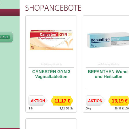
Abbildung ähnlich
Abbildung ähnlich
CANESTEN GYN 3
BEPANTHEN Wund-
Vaginaltabletten
und Heilsalbe
11,17 €
13,19 €
AKTION
AKTION
3 St
3,72 €/1 St
50 g
26,38 €/10