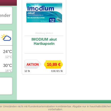
Abbildung ähnlich
IMODIUM akut
Hartkapseln
10,89 €
AKTION
12 St
0,91 €/1 St
nter Umständen nicht mit Kundenkartenrabatten kombinierbar. Abgabe nur in haushaltsüblichen
vorbehalten.