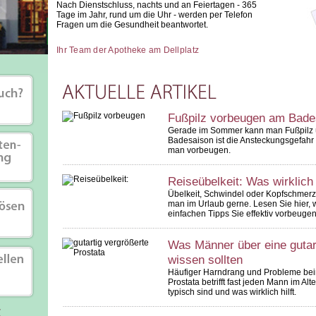
Nach Dienstschluss, nachts und an Feiertagen - 365
Tage im Jahr, rund um die Uhr - werden per Telefon
Fragen um die Gesundheit beantwortet.
Ihr Team der Apotheke am Dellplatz
Fußpilz vorbeugen am Bad
Gerade im Sommer kann man Fußpilz ü
Badesaison ist die Ansteckungsgefahr 
man vorbeugen.
Reiseübelkeit: Was wirklich h
Übelkeit, Schwindel oder Kopfschmerze
man im Urlaub gerne. Lesen Sie hier, w
einfachen Tipps Sie effektiv vorbeuge
Was Männer über eine gutar
wissen sollten
Häufiger Harndrang und Probleme bei
Prostata betrifft fast jeden Mann im Al
typisch sind und was wirklich hilft.